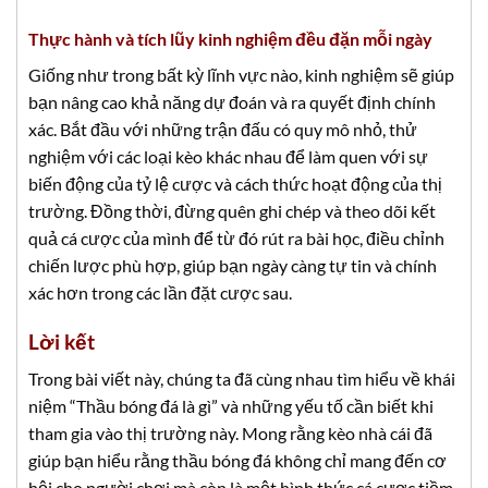
Thực hành và tích lũy kinh nghiệm đều đặn mỗi ngày
Giống như trong bất kỳ lĩnh vực nào, kinh nghiệm sẽ giúp
bạn nâng cao khả năng dự đoán và ra quyết định chính
xác. Bắt đầu với những trận đấu có quy mô nhỏ, thử
nghiệm với các loại kèo khác nhau để làm quen với sự
biến động của tỷ lệ cược và cách thức hoạt động của thị
trường. Đồng thời, đừng quên ghi chép và theo dõi kết
quả cá cược của mình để từ đó rút ra bài học, điều chỉnh
chiến lược phù hợp, giúp bạn ngày càng tự tin và chính
xác hơn trong các lần đặt cược sau.
Lời kết
Trong bài viết này, chúng ta đã cùng nhau tìm hiểu về khái
niệm “Thầu bóng đá là gì” và những yếu tố cần biết khi
tham gia vào thị trường này. Mong rằng kèo nhà cái đã
giúp bạn hiểu rằng thầu bóng đá không chỉ mang đến cơ
hội cho người chơi mà còn là một hình thức cá cược tiềm