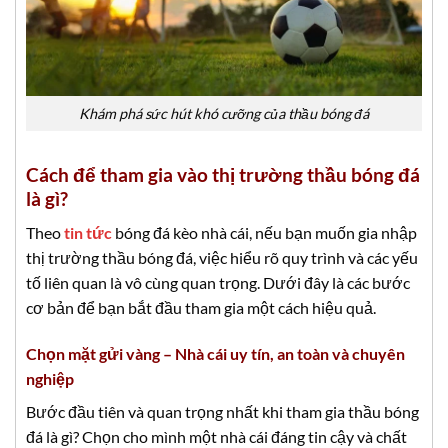
Khám phá sức hút khó cưỡng của thầu bóng đá
Cách để tham gia vào thị trường thầu bóng đá
là gì?
Theo
tin tức
bóng đá kèo nhà cái, nếu bạn muốn gia nhập
thị trường thầu bóng đá, việc hiểu rõ quy trình và các yếu
tố liên quan là vô cùng quan trọng. Dưới đây là các bước
cơ bản để bạn bắt đầu tham gia một cách hiệu quả.
Chọn mặt gửi vàng – Nhà cái uy tín, an toàn và chuyên
nghiệp
Bước đầu tiên và quan trọng nhất khi tham gia thầu bóng
đá là gì? Chọn cho mình một nhà cái đáng tin cậy và chất