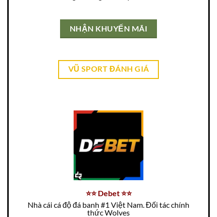
NHẬN KHUYẾN MÃI
VŨ SPORT ĐÁNH GIÁ
⭐⭐ Debet ⭐⭐
Nhà cái cá độ đá banh #1 Việt Nam. Đối tác chính
thức Wolves