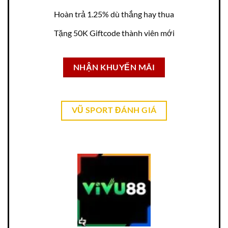
Hoàn trả 1.25% dù thắng hay thua
Tặng 50K Giftcode thành viên mới
NHẬN KHUYẾN MÃI
VŨ SPORT ĐÁNH GIÁ