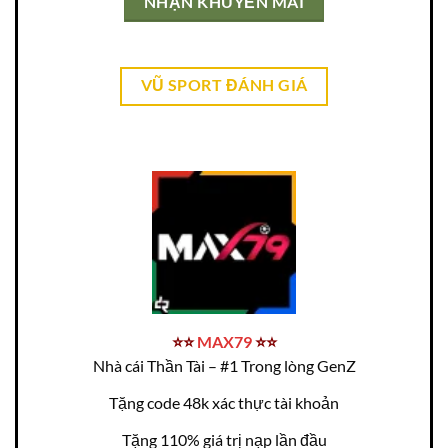
NHẬN KHUYẾN MÃI
VŨ SPORT ĐÁNH GIÁ
⭐⭐
MAX79
⭐⭐
Nhà cái Thần Tài – #1 Trong lòng GenZ
Tặng code 48k xác thực tài khoản
Tặng 110% giá trị nạp lần đầu