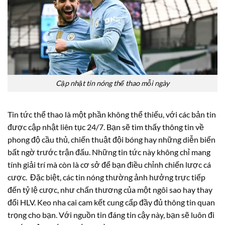
ARMENIAN FIRST LEAGUE
Sardarapat B
-
-
Hayq
Đang tải trận đấu...
Cập nhật tin nóng thể thao mỗi ngày
Tin tức thể thao là một phần không thể thiếu, với các bản tin
được cập nhật liên tục 24/7. Bạn sẽ tìm thấy thông tin về
phong độ cầu thủ, chiến thuật đội bóng hay những diễn biến
bất ngờ trước trận đấu. Những tin tức này không chỉ mang
tính giải trí mà còn là cơ sở để bạn điều chỉnh chiến lược cá
cược.
Đặc biệt, các tin nóng thường ảnh hưởng trực tiếp
đến tỷ lệ cược, như chấn thương của một ngôi sao hay thay
đổi HLV. Keo nha cai cam kết cung cấp đầy đủ thông tin quan
trọng cho bạn. Với nguồn tin đáng tin cậy này, bạn sẽ luôn đi