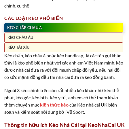
Radnicki Nis
-
-
0.82
0.90
0.5
U
chính, cụ thể:
Partizan Belgrade
CÁC LOẠI KÈO PHỔ BIẾN
VĐQG URUGUAY
KÈO CHẤP CHÂU Á
0.90
1.00
2/2.5
8.5
KÈO CHÂU ÂU
Montevideo City Torque
-
-
0.90
0.80
0.5
U
CA Penarol
KÈO TÀI XỈU
Kèo chấp, kèo châu á hoặc kèo handicap,..là các tên gọi khác.
Đây là kèo phổ biến nhất với các anh em Việt Nam mình, kèo
BRAZIL SERIE B
được nhà cái đưa ra với đội mạnh chấp đội yếu, nếu hai đội
0.75
7.40
0
3.5
12.
có sức mạnh đồng đều thì nhà cái đưa ra kèo đồng banh.
Botafogo SP
2
-
1
4
-
7
1.05
0.08
90+36
'
U
America MG
Ngoài 3 kèo chính trên còn rất nhiều kèo khác như kèo thẻ
phạt, kèo góc, kèo btts, kèo y tế,..anh em có thể tham khảo
VĐQG COLOMBIA
thêm chuyên mục
kiến thức kèo
của Kèo nhà cái UK biên
soạn và kiểm soát nội dung bởi Vũ Sport.
0.82
0.82
0/0.5
2.5/3
7.5
Deportes Tolima
0
-
0
0
-
0
0.97
0.97
34
'
U
Thông tin hữu ích Kèo Nhà Cái tại KeoNhaCai UK
Internacional de Bogota