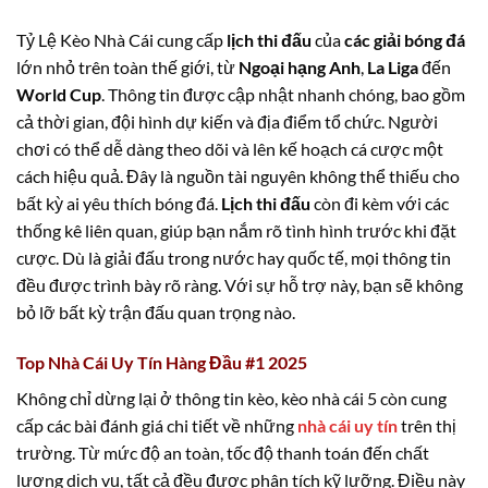
-
-
Slavia Praha U19
Tỷ Lệ Kèo Nhà Cái cung cấp
lịch thi đấu
của
các giải bóng đá
Sigma Olomouc U19
-
lớn nhỏ trên toàn thế giới, từ
Ngoại hạng Anh
,
La Liga
đến
-
Sparta Praha U19
World Cup
. Thông tin được cập nhật nhanh chóng, bao gồm
cả thời gian, đội hình dự kiến và địa điểm tổ chức. Người
SLOVAK NIKE LIGA
chơi có thể dễ dàng theo dõi và lên kế hoạch cá cược một
0.82
0.90
3
10.
cách hiệu quả. Đây là nguồn tài nguyên không thể thiếu cho
Trencin
-
-
0.97
0.90
1
U
bất kỳ ai yêu thích bóng đá.
Lịch thi đấu
còn đi kèm với các
Slovan Bratislava
thống kê liên quan, giúp bạn nắm rõ tình hình trước khi đặt
cược. Dù là giải đấu trong nước hay quốc tế, mọi thông tin
VĐQG BELARUS
đều được trình bày rõ ràng. Với sự hỗ trợ này, bạn sẽ không
FC Belshina Babruisk
bỏ lỡ bất kỳ trận đấu quan trọng nào.
-
-
Dinamo Minsk
Top Nhà Cái Uy Tín Hàng Đầu #1 2025
HUNGARY FIZZ LIGA
Không chỉ dừng lại ở thông tin kèo, kèo nhà cái 5 còn cung
Győri ETO FC
cấp các bài đánh giá chi tiết về những
nhà cái uy tín
trên thị
-
-
Ferencvarosi TC
trường. Từ mức độ an toàn, tốc độ thanh toán đến chất
lượng dịch vụ, tất cả đều được phân tích kỹ lưỡng. Điều này
HUNGARY NB I NỮ