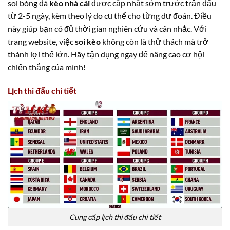
Sociedad Deportiva Aucas
soi bóng đá
kèo nhà cái
được cập nhật sớm trước trận đấu
3
-
0
4
-
6
0.75
0.05
90+37
'
U
Club Leones del Norte
từ 2-5 ngày, kèm theo lý do cụ thể cho từng dự đoán. Điều
này giúp bạn có đủ thời gian nghiên cứu và cân nhắc. Với
0.80
0.97
0.5/1
2.5
trang website, việc
soi kèo
không còn là thử thách mà trở
Barcelona SC(ECU)
09/08
-
thành lợi thế lớn. Hãy tận dụng ngay để nâng cao cơ hội
-
1.00
0.82
U
00:00
Macara
chiến thắng của mình!
SCOTLAND HIGHLAND LEAGUE
Lịch thi đấu chi tiết
Rothes
-
-
Clachnacuddin
VĐQG UKRAINE
1.02
0.77
2
Chornomorets Odesa
-
-
0.77
1.02
0/0.5
U
Kolos Kovalivka
CZECH U19 LEAGUE
Cung cấp lịch thi đấu chi tiết
Hradec Kralove U19