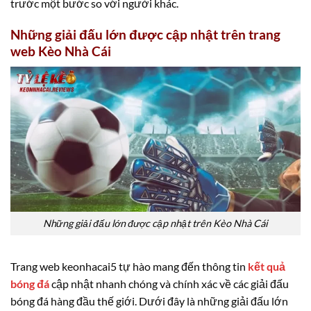
trước một bước so với người khác.
Những giải đấu lớn được cập nhật trên trang
web Kèo Nhà Cái
Những giải đấu lớn được cập nhật trên Kèo Nhà Cái
Trang web keonhacai5 tự hào mang đến thông tin
kết quả
bóng đá
cập nhật nhanh chóng và chính xác về các giải đấu
bóng đá hàng đầu thế giới. Dưới đây là những giải đấu lớn