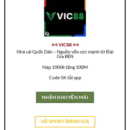
⭐⭐
VIC88
⭐⭐
Nhà cái Quốc Dân – Nguồn vốn cực mạnh từ Đại
Gia BĐS
Nạp 1000k tặng 100M
Code 5K tải app
NHẬN KHUYẾN MÃI
VŨ SPORT ĐÁNH GIÁ