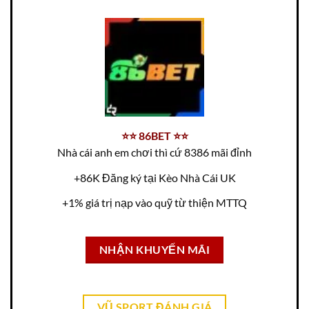
⭐⭐ 86BET ⭐⭐
Nhà cái anh em chơi thì cứ 8386 mãi đỉnh
+86K Đăng ký tại Kèo Nhà Cái UK
+1% giá trị nạp vào quỹ từ thiện MTTQ
NHẬN KHUYẾN MÃI
VŨ SPORT ĐÁNH GIÁ