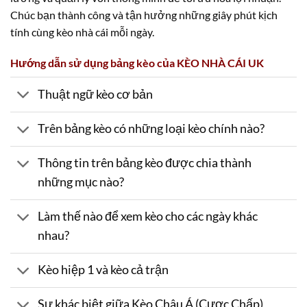
Chúc bạn thành công và tận hưởng những giây phút kịch
tính cùng kèo nhà cái mỗi ngày.
Hướng dẫn sử dụng bảng kèo của KÈO NHÀ CÁI UK
Thuật ngữ kèo cơ bản
Trên bảng kèo có những loại kèo chính nào?
Thông tin trên bảng kèo được chia thành
những mục nào?
Làm thế nào để xem kèo cho các ngày khác
nhau?
Kèo hiệp 1 và kèo cả trận
Sự khác biệt giữa Kèo Châu Á (Cược Chấp)