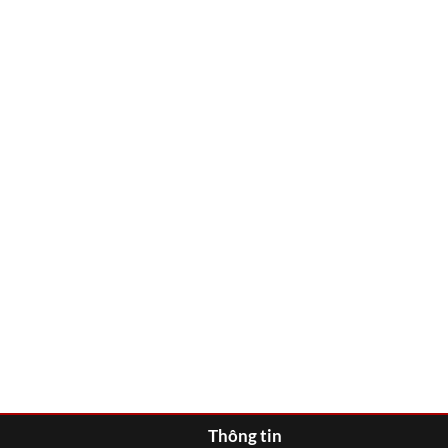
Thông tin