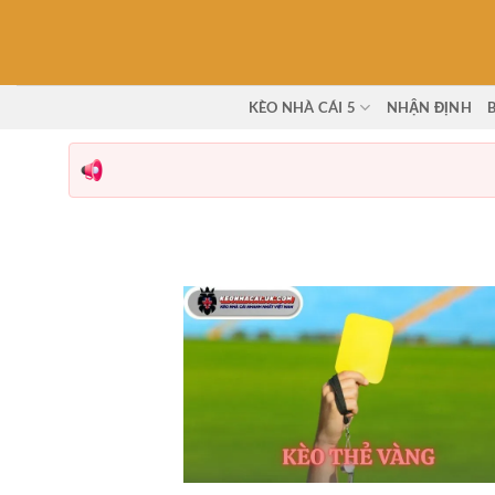
Bỏ
qua
nội
dung
KÈO NHÀ CÁI 5
NHẬN ĐỊNH