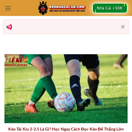
Bỏ
Nhà Cái +50K
qua
nội
dung
Kèo Tài Xỉu 2-2.5 Là Gì? Học Ngay Cách Đọc Kèo Để Thắng Lớn