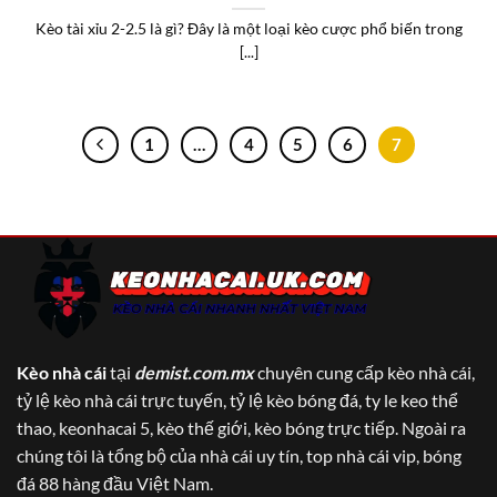
Kèo tài xỉu 2-2.5 là gì? Đây là một loại kèo cược phổ biến trong
[...]
1
…
4
5
6
7
Kèo nhà cái
tại
demist.com.mx
chuyên cung cấp kèo nhà cái,
tỷ lệ kèo nhà cái trực tuyến, tỷ lệ kèo bóng đá, ty le keo thể
thao, keonhacai 5, kèo thế giới, kèo bóng trực tiếp. Ngoài ra
chúng tôi là tổng bộ của nhà cái uy tín, top nhà cái vip, bóng
đá 88 hàng đầu Việt Nam.