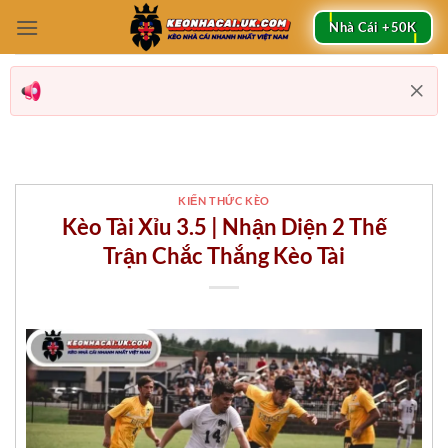
Bỏ
Nhà Cái +50K
qua
nội
dung
KIẾN THỨC KÈO
Kèo Tài Xỉu 3.5 | Nhận Diện 2 Thế
Trận Chắc Thắng Kèo Tài