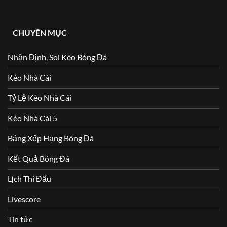
CHUYÊN MỤC
Nhận Định, Soi Kèo Bóng Đá
Kèo Nhà Cái
Tỷ Lệ Kèo Nhà Cái
Kèo Nhà Cái 5
Bảng Xếp Hạng Bóng Đá
Kết Quả Bóng Đá
Lịch Thi Đấu
Livescore
Tin tức