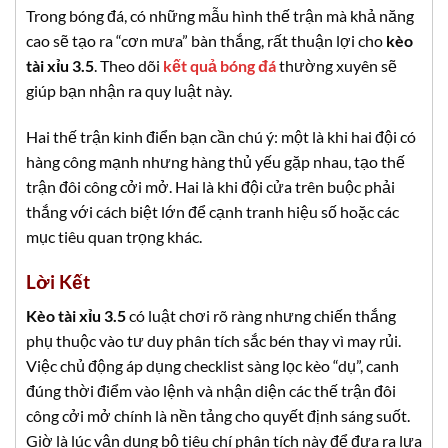
Trong bóng đá, có những mẫu hình thế trận mà khả năng
cao sẽ tạo ra “cơn mưa” bàn thắng, rất thuận lợi cho
kèo
tài xỉu 3.5
. Theo dõi
kết quả bóng đá
thường xuyên sẽ
giúp bạn nhận ra quy luật này.
Hai thế trận kinh điển bạn cần chú ý: một là khi hai đội có
hàng công mạnh nhưng hàng thủ yếu gặp nhau, tạo thế
trận đôi công cởi mở. Hai là khi đội cửa trên buộc phải
thắng với cách biệt lớn để cạnh tranh hiệu số hoặc các
mục tiêu quan trọng khác.
Lời Kết
Kèo tài xỉu 3.5
có luật chơi rõ ràng nhưng chiến thắng
phụ thuộc vào tư duy phân tích sắc bén thay vì may rủi.
Việc chủ động áp dụng checklist sàng lọc kèo “dụ”, canh
đúng thời điểm vào lệnh và nhận diện các thế trận đôi
công cởi mở chính là nền tảng cho quyết định sáng suốt.
Giờ là lúc vận dụng bộ tiêu chí phân tích này để đưa ra lựa