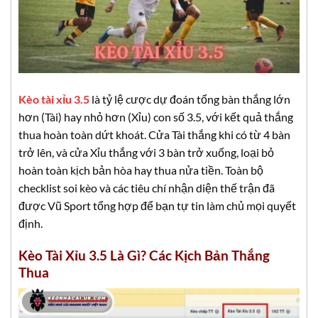
Kèo tài xỉu 3.5
là tỷ lệ cược dự đoán tổng bàn thắng lớn
hơn (Tài) hay nhỏ hơn (Xỉu) con số 3.5, với kết quả thắng
thua hoàn toàn dứt khoát. Cửa Tài thắng khi có từ 4 bàn
trở lên, và cửa Xỉu thắng với 3 bàn trở xuống, loại bỏ
hoàn toàn kịch bản hòa hay thua nửa tiền. Toàn bộ
checklist soi kèo và các tiêu chí nhận diện thế trận đã
được Vũ Sport tổng hợp để bạn tự tin làm chủ mọi quyết
định.
Kèo Tài Xỉu 3.5 Là Gì? Các Kịch Bản Thắng
Thua