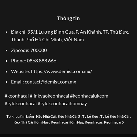
Thông tin
Địa chỉ: 95/1 Lương Định Của, P. An Khánh, TP. Thủ Đức,
Thành Phố Hồ Chí Minh, Việt Nam
Zipcode: 700000
Phone: 0868.888.666
Website: https://www.demist.com.mx/
Email:
contact@demist.com.mx
#keonhacai #linkvaokeonhacai #keonhacaiukcom
#tylekeonhacai #tylekeonhacaihomnay
Từ khoá tìm kiếm :
Kèo Nhà Cái , Kèo Nhà Cái 5 , Tỷ Lệ Kèo , Tỷ Lệ Kèo Nhà Cái ,
Kèo Nhà Cái Hôm Nay , Keonhacai Hôm Nay, Keonhacai , Keonhacai 5