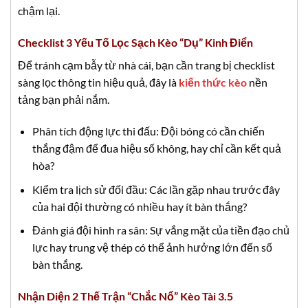
chậm lại.
Checklist 3 Yếu Tố Lọc Sạch Kèo “Dụ” Kinh Điển
Để tránh cạm bẫy từ nhà cái, bạn cần trang bị checklist
sàng lọc thông tin hiệu quả, đây là
kiến thức kèo
nền
tảng bạn phải nắm.
Phân tích động lực thi đấu: Đội bóng có cần chiến
thắng đậm để đua hiệu số không, hay chỉ cần kết quả
hòa?
Kiểm tra lịch sử đối đầu: Các lần gặp nhau trước đây
của hai đội thường có nhiều hay ít bàn thắng?
Đánh giá đội hình ra sân: Sự vắng mặt của tiền đạo chủ
lực hay trung vệ thép có thể ảnh hưởng lớn đến số
bàn thắng.
Nhận Diện 2 Thế Trận “Chắc Nổ” Kèo Tài 3.5