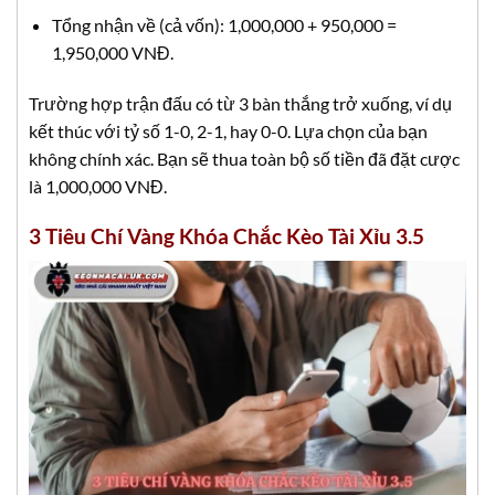
Tổng nhận về (cả vốn):
1,000,000 + 950,000 =
1,950,000 VNĐ
.
Trường hợp trận đấu có từ 3 bàn thắng trở xuống, ví dụ
kết thúc với tỷ số 1-0, 2-1, hay 0-0. Lựa chọn của bạn
không chính xác. Bạn sẽ thua toàn bộ số tiền đã đặt cược
là 1,000,000 VNĐ.
3 Tiêu Chí Vàng Khóa Chắc Kèo Tài Xỉu 3.5