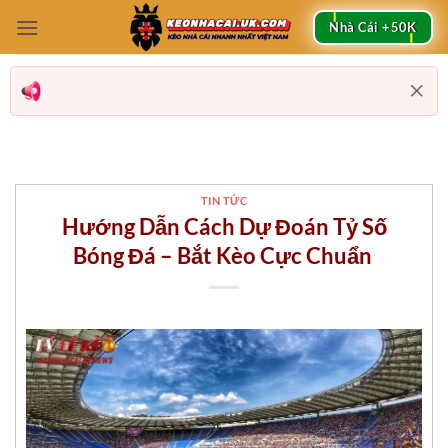
Bỏ
Nhà Cái +50K
qua
nội
dung
TIN TỨC
Hướng Dẫn Cách Dự Đoán Tỷ Số
Bóng Đá – Bắt Kèo Cực Chuẩn