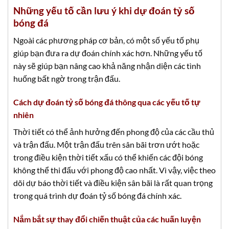
Những yếu tố cần lưu ý khi dự đoán tỷ số
bóng đá
Ngoài các phương pháp cơ bản, có một số yếu tố phụ
giúp bạn đưa ra dự đoán chính xác hơn. Những yếu tố
này sẽ giúp bạn nâng cao khả năng nhận diện các tình
huống bất ngờ trong trận đấu.
Cách dự đoán tỷ số bóng đá thông qua các yếu tố tự
nhiên
Thời tiết có thể ảnh hưởng đến phong độ của các cầu thủ
và trận đấu. Một trận đấu trên sân bãi trơn ướt hoặc
trong điều kiện thời tiết xấu có thể khiến các đội bóng
không thể thi đấu với phong độ cao nhất. Vì vậy, việc theo
dõi dự báo thời tiết và điều kiện sân bãi là rất quan trọng
trong quá trình dự đoán tỷ số bóng đá chính xác.
Nắm bắt sự thay đổi chiến thuật của các huấn luyện