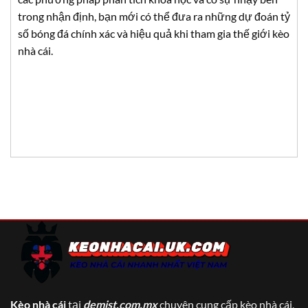
trong nhận định, bạn mới có thể đưa ra những dự đoán tỷ
số bóng đá chính xác và hiệu quả khi tham gia thế giới kèo
nhà cái.
Kèo nhà cái
tại
demist.com.mx
chuyên cung cấp kèo nhà cái,