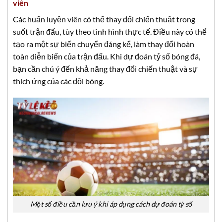
viên
Các huấn luyện viên có thể thay đổi chiến thuật trong
suốt trận đấu, tùy theo tình hình thực tế. Điều này có thể
tạo ra một sự biến chuyển đáng kể, làm thay đổi hoàn
toàn diễn biến của trận đấu. Khi dự đoán tỷ số bóng đá,
bạn cần chú ý đến khả năng thay đổi chiến thuật và sự
thích ứng của các đội bóng.
Một số điều cần lưu ý khi áp dụng cách dự đoán tỷ số