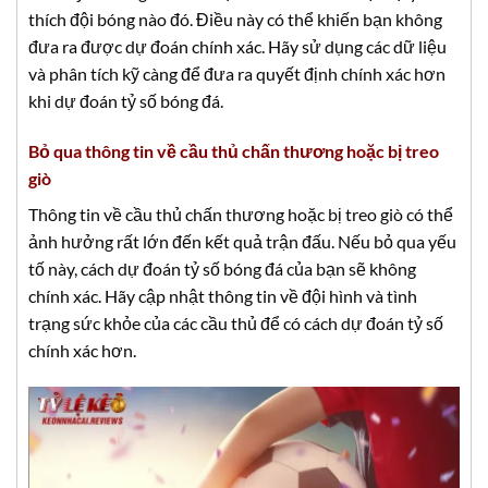
thích đội bóng nào đó. Điều này có thể khiến bạn không
đưa ra được dự đoán chính xác. Hãy sử dụng các dữ liệu
và phân tích kỹ càng để đưa ra quyết định chính xác hơn
khi dự đoán tỷ số bóng đá.
Bỏ qua thông tin về cầu thủ chấn thương hoặc bị treo
giò
Thông tin về cầu thủ chấn thương hoặc bị treo giò có thể
ảnh hưởng rất lớn đến kết quả trận đấu. Nếu bỏ qua yếu
tố này, cách dự đoán tỷ số bóng đá của bạn sẽ không
chính xác. Hãy cập nhật thông tin về đội hình và tình
trạng sức khỏe của các cầu thủ để có cách dự đoán tỷ số
chính xác hơn.